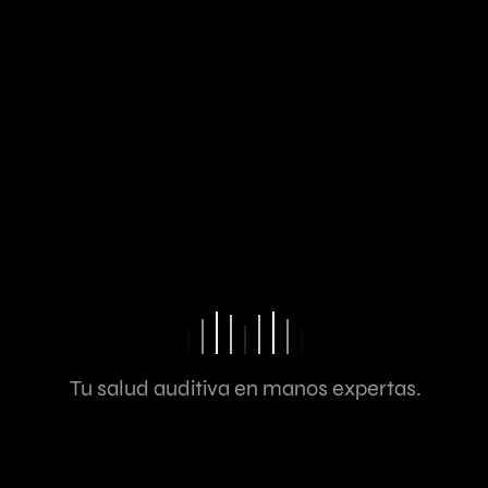
Surger
y
Medicinafacial@gmail.co
Google
(+57) 304
Maps
349 0702
Instagram
Tu salud auditiva en manos expertas.